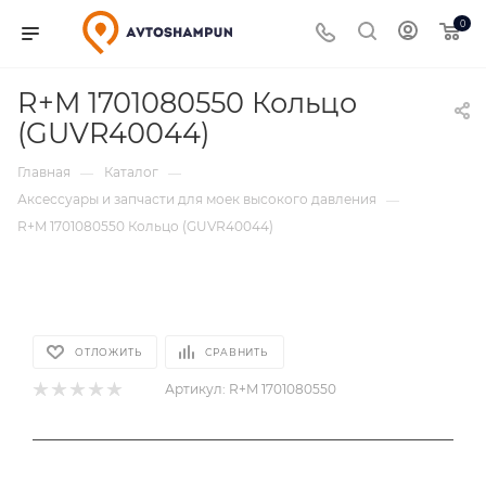
0
R+M 1701080550 Кольцо
(GUVR40044)
Главная
Каталог
—
—
Аксессуары и запчасти для моек высокого давления
—
R+M 1701080550 Кольцо (GUVR40044)
ОТЛОЖИТЬ
СРАВНИТЬ
Артикул:
R+M 1701080550