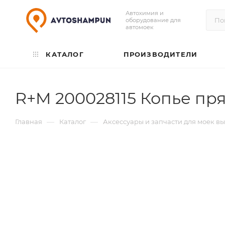
Автохимия и
оборудование для
автомоек
КАТАЛОГ
ПРОИЗВОДИТЕЛИ
R+M 200028115 Копье пря
—
—
Главная
Каталог
Аксессуары и запчасти для моек в