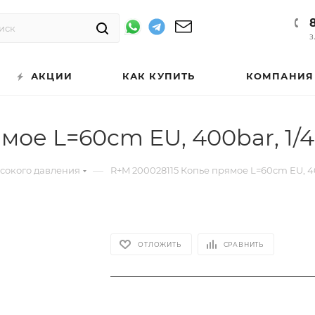
З
АКЦИИ
КАК КУПИТЬ
КОМПАНИЯ
мое L=60cm EU, 400bar, 1/
—
ысокого давления
R+M 200028115 Копье прямое L=60cm EU, 40
ОТЛОЖИТЬ
СРАВНИТЬ