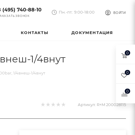
8 (495) 740-88-10
Пн.-пт.: 9:00-18:00
ВОЙТИ
АКАЗАТЬ ЗВОНОК
КОНТАКТЫ
ДОКУМЕНТАЦИЯ
0
4внеш-1/4внут
0
0bar, 1/4внеш-1/4внут
0
Артикул:
R+M 200028115