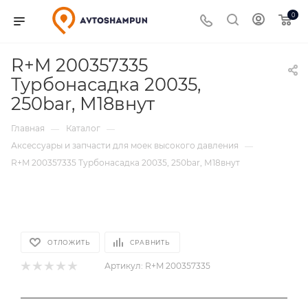
0
R+M 200357335
Турбонасадка 20035,
250bar, М18внут
Главная
Каталог
—
—
Аксессуары и запчасти для моек высокого давления
—
R+M 200357335 Турбонасадка 20035, 250bar, М18внут
ОТЛОЖИТЬ
СРАВНИТЬ
Артикул:
R+M 200357335