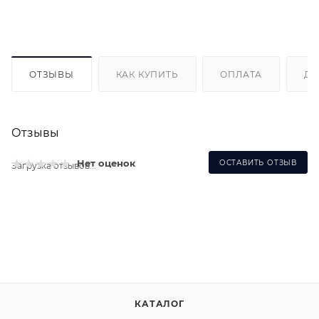
ОТЗЫВЫ
КАК КУПИТЬ
ОПЛАТА
ДО
Отзывы
Нет оценок
ОСТАВИТЬ ОТЗЫВ
Загрузка отзывов...
КАТАЛОГ