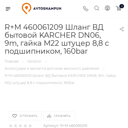
0
R+M 460061209 Шланг ВД
бытовой KARCHER DN06,
9m, гайка M22 штуцер 8,8 с
подшипником, 160bar
Главная
Каталог
—
—
Аксессуары и запчасти для моек высокого давления
—
R+M 460061209 Шланг ВД бытовой KARCHER DN06, 9m, гайка
M22 штуцер 8,8 с подшипником, 160bar
ОТЛОЖИТЬ
СРАВНИТЬ
Артикул:
R+M 460061209