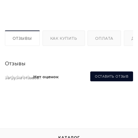
ОТЗЫВЫ
КАК КУПИТЬ
ОПЛАТА
ДО
Отзывы
Нет оценок
ОСТАВИТЬ ОТЗЫВ
Загрузка отзывов...
КАТАЛОГ