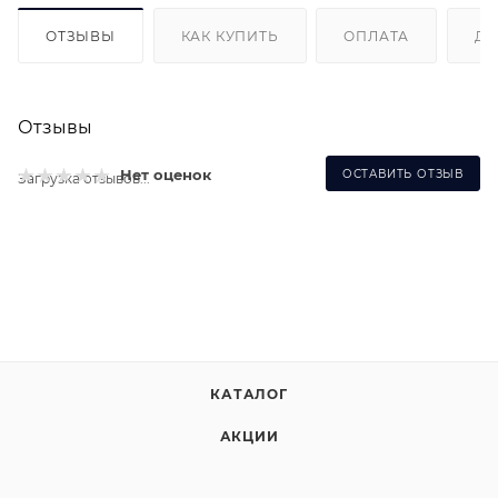
ОТЗЫВЫ
КАК КУПИТЬ
ОПЛАТА
ДО
Отзывы
Нет оценок
ОСТАВИТЬ ОТЗЫВ
Загрузка отзывов...
КАТАЛОГ
АКЦИИ