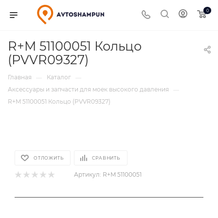
0
R+M 51100051 Кольцо
(PVVR09327)
Главная
Каталог
—
—
Аксессуары и запчасти для моек высокого давления
—
R+M 51100051 Кольцо (PVVR09327)
ОТЛОЖИТЬ
СРАВНИТЬ
Артикул:
R+M 51100051