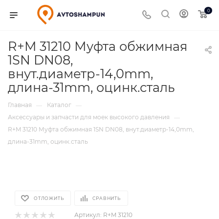
0
R+M 31210 Муфта обжимная
1SN DN08,
внут.диаметр-14,0mm,
длина-31mm, оцинк.сталь
Главная
Каталог
—
—
Аксессуары и запчасти для моек высокого давления
—
R+M 31210 Муфта обжимная 1SN DN08, внут.диаметр-14,0mm,
длина-31mm, оцинк.сталь
ОТЛОЖИТЬ
СРАВНИТЬ
Артикул:
R+M 31210