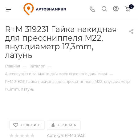
0
R+M 319231 Гайка накидная
для прессниппеля M22,
внут.диаметр 17,3mm,
латунь
Главная
Каталог
—
—
Аксессуары и запчасти для моек высокого давления
—
R+M 319231 Гайка накидная для прессниппеля M22, внут.диаметр
17,3mm, латунь
ОТЛОЖИТЬ
СРАВНИТЬ
Артикул:
R+M 319231