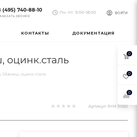
8 (495) 740-88-10
Пн.-пт.: 9:00-18:00
ВОЙТИ
АКАЗАТЬ ЗВОНОК
КОНТАКТЫ
ДОКУМЕНТАЦИЯ
0
, оцинк.сталь
0
 1/4внеш, оцинк.сталь
0
Артикул:
R+M 31520