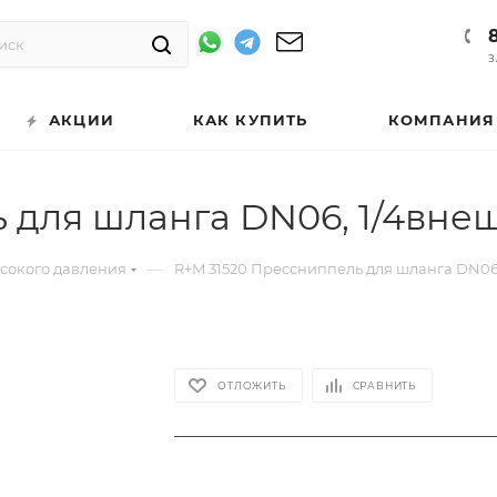
З
АКЦИИ
КАК КУПИТЬ
КОМПАНИЯ
 для шланга DN06, 1/4внеш
—
ысокого давления
R+M 31520 Прессниппель для шланга DN06,
ОТЛОЖИТЬ
СРАВНИТЬ