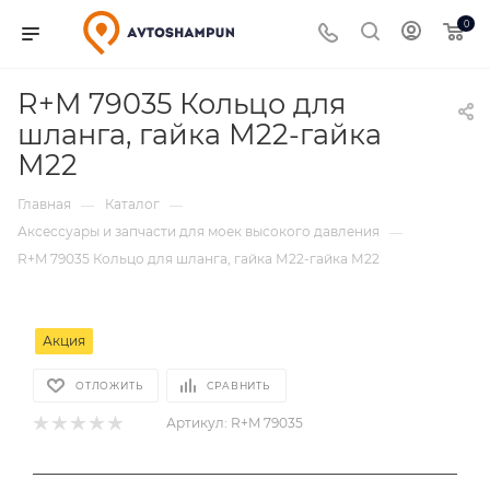
0
R+M 79035 Кольцо для
шланга, гайка М22-гайка
М22
Главная
Каталог
—
—
Аксессуары и запчасти для моек высокого давления
—
R+M 79035 Кольцо для шланга, гайка М22-гайка М22
Акция
ОТЛОЖИТЬ
СРАВНИТЬ
Артикул:
R+M 79035