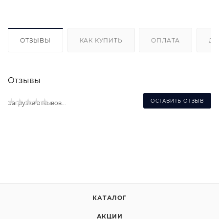
ОТЗЫВЫ
КАК КУПИТЬ
ОПЛАТА
ДО
Отзывы
ОСТАВИТЬ ОТЗЫВ
Загрузка отзывов...
КАТАЛОГ
АКЦИИ