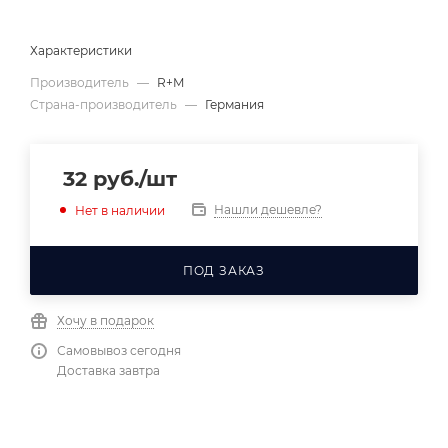
Характеристики
Производитель
—
R+M
Страна-производитель
—
Германия
32
руб.
/шт
Нашли дешевле?
Нет в наличии
ПОД ЗАКАЗ
Хочу в подарок
Самовывоз сегодня
Доставка завтра