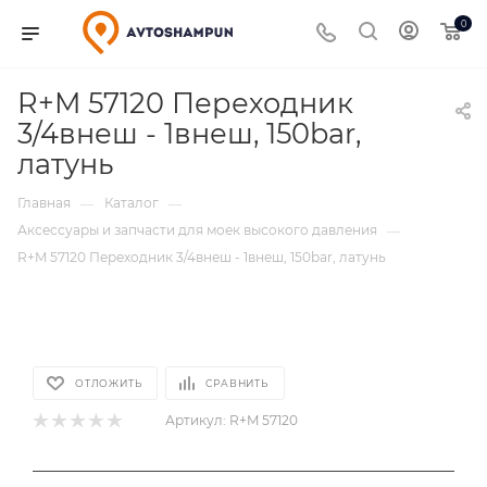
0
R+M 57120 Переходник
3/4внеш - 1внеш, 150bar,
латунь
Главная
Каталог
—
—
Аксессуары и запчасти для моек высокого давления
—
R+M 57120 Переходник 3/4внеш - 1внеш, 150bar, латунь
ОТЛОЖИТЬ
СРАВНИТЬ
Артикул:
R+M 57120