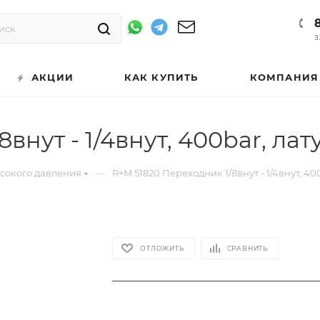
З
АКЦИИ
КАК КУПИТЬ
КОМПАНИЯ
внут - 1/4внут, 400bar, лат
—
ысокого давления
R+M 51820 Переходник 1/8внут - 1/4внут, 40
ОТЛОЖИТЬ
СРАВНИТЬ