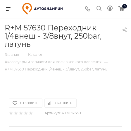
0
R+M 57630 Переходник
1/4внеш - 3/8внут, 250bar,
латунь
Главная
Каталог
—
—
Аксессуары и запчасти для моек высокого давления
—
R+M 57630 Переходник 1/4внеш - 3/8внут, 250bar, латунь
ОТЛОЖИТЬ
СРАВНИТЬ
Артикул:
R+M 57630