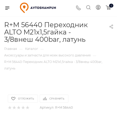
0
R+M 56440 Переходник
ALTO M21x1,5гайка -
3/8внеш 400bar, латунь
Главная
Каталог
—
—
Аксессуары и запчасти для моек высокого давления
—
R+M 56440 Переходник ALTO M21x1,5гайка - 3/8внеш 400bar,
латунь
ОТЛОЖИТЬ
СРАВНИТЬ
Артикул:
R+M 56440