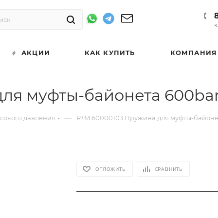
З
АКЦИИ
КАК КУПИТЬ
КОМПАНИЯ
ля муфты-байонета 600ba
—
ысокого давления
R+M 60000103 Пружина для муфты-байоне
ОТЛОЖИТЬ
СРАВНИТЬ