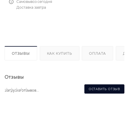
Самовывоз сегодня
Доставка завтра
ОТЗЫВЫ
КАК КУПИТЬ
ОПЛАТА
ДО
Отзывы
ОСТАВИТЬ ОТЗЫВ
Загрузка отзывов...