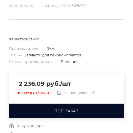
Артикул:
R+M 51250321
Характеристики
Производитель
—
R+M
Тип
—
Запчасти для пенокомплектов
Страна-производитель
—
Германия
2 236.09
руб.
/шт
Нашли дешевле?
Нет в наличии
ПОД ЗАКАЗ
Хочу в подарок