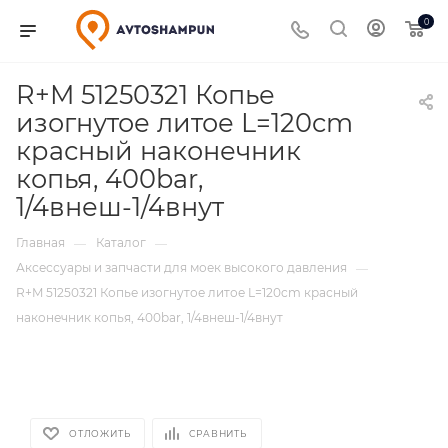
0
R+M 51250321 Копье
изогнутое литое L=120cm
красный наконечник
копья, 400bar,
1/4внеш-1/4внут
Главная
Каталог
—
—
Аксессуары и запчасти для моек высокого давления
—
R+M 51250321 Копье изогнутое литое L=120cm красный
наконечник копья, 400bar, 1/4внеш-1/4внут
ОТЛОЖИТЬ
СРАВНИТЬ