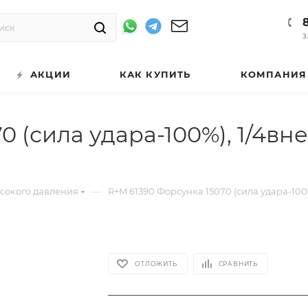
З
АКЦИИ
КАК КУПИТЬ
КОМПАНИЯ
 (сила удара-100%), 1/4внеш
—
ысокого давления
R+M 61390 Форсунка 15070 (сила удара-100%)
ОТЛОЖИТЬ
СРАВНИТЬ