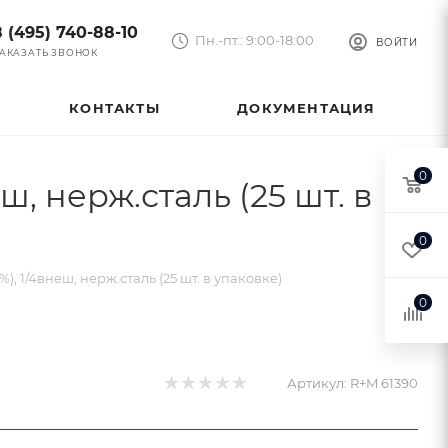
8 (495) 740-88-10
Пн.-пт.: 9:00-18:00
ВОЙТИ
АКАЗАТЬ ЗВОНОК
КОНТАКТЫ
ДОКУМЕНТАЦИЯ
0
, нерж.сталь (25 шт. в
0
, 1/4внеш, нерж.сталь (25 шт. в упаковке)
0
Артикул:
R+M 61390