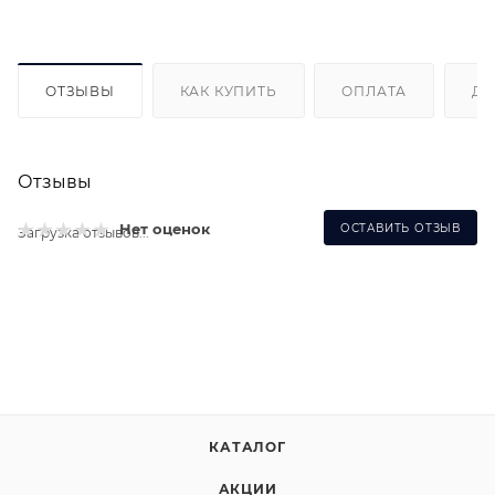
ОТЗЫВЫ
КАК КУПИТЬ
ОПЛАТА
ДО
Отзывы
Нет оценок
ОСТАВИТЬ ОТЗЫВ
Загрузка отзывов...
КАТАЛОГ
АКЦИИ