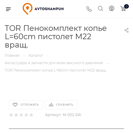
0
TOR Пенокомплект копье
L=60cm пистолет М22
вращ.
Главная
Каталог
—
—
Аксессуары и запчасти для моек высокого давления
—
TOR Пенокомплект копье L=60cm пистолет М22 вращ.
ОТЛОЖИТЬ
СРАВНИТЬ
Артикул:
M-002 SW