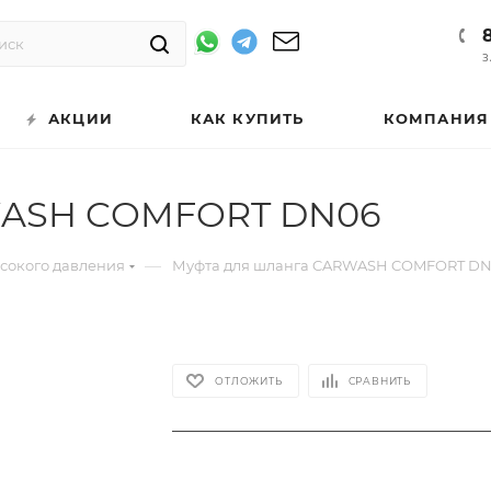
З
АКЦИИ
КАК КУПИТЬ
КОМПАНИЯ
WASH COMFORT DN06
—
ысокого давления
Муфта для шланга CARWASH COMFORT D
ОТЛОЖИТЬ
СРАВНИТЬ