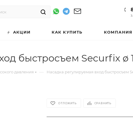
З
АКЦИИ
КАК КУПИТЬ
КОМПАНИЯ
од быстросъем Securfix ø 1
—
ысокого давления
Насадка регулируемая вход быстросъем Sec
ОТЛОЖИТЬ
СРАВНИТЬ