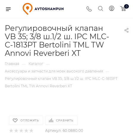
0
Регулировочный клапан
VB 35; 3/8 ш.1/2 ш. IPC MLC-
C-1813PT Bertolini TML TW
Annovi Reverberi XT
Главная
Каталог
—
—
Аксессуары и запчасти для моек высокого давления
—
Регулировочный клапан VB 35; 3/8 ш.1/2 ш. IPC MLC-C-1813PT
Bertolini TML TW Annovi Reverberi XT
ОТЛОЖИТЬ
СРАВНИТЬ
Артикул:
60.0880.00