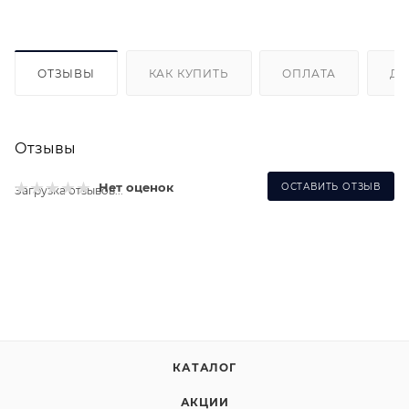
ОТЗЫВЫ
КАК КУПИТЬ
ОПЛАТА
ДО
Отзывы
Нет оценок
ОСТАВИТЬ ОТЗЫВ
Загрузка отзывов...
КАТАЛОГ
АКЦИИ