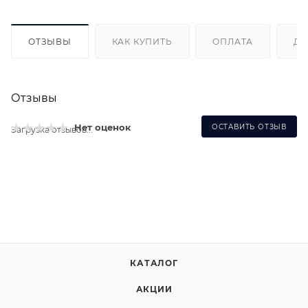
ОТЗЫВЫ
КАК КУПИТЬ
ОПЛАТА
ДО
Отзывы
Нет оценок
ОСТАВИТЬ ОТЗЫВ
Загрузка отзывов...
КАТАЛОГ
АКЦИИ