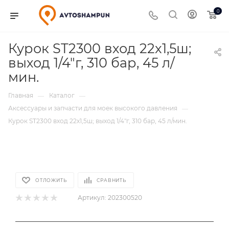
0
Курок ST2300 вход 22x1,5ш;
выход 1/4"г, 310 бар, 45 л/
мин.
Главная
Каталог
—
—
Аксессуары и запчасти для моек высокого давления
—
Курок ST2300 вход 22x1,5ш; выход 1/4"г, 310 бар, 45 л/мин.
ОТЛОЖИТЬ
СРАВНИТЬ
Артикул:
202300520