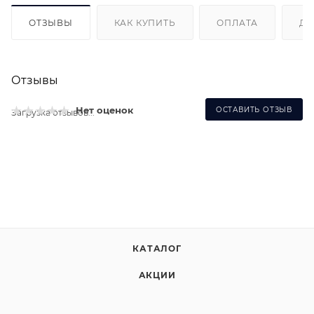
ОТЗЫВЫ
КАК КУПИТЬ
ОПЛАТА
ДО
Отзывы
Нет оценок
ОСТАВИТЬ ОТЗЫВ
Загрузка отзывов...
КАТАЛОГ
АКЦИИ