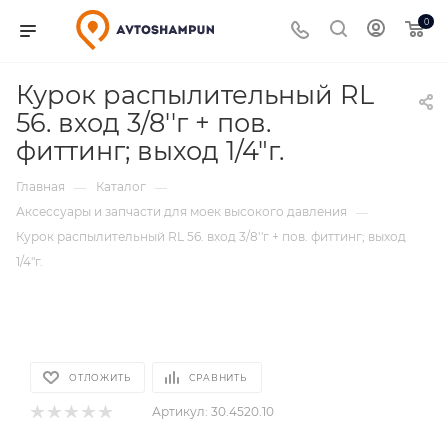
0
Курок распылительный RL
56. вход 3/8''г + пов.
фиттинг; выход 1/4"г.
Главная
Каталог
—
—
Аксессуары и запчасти для моек высокого давления
—
Курок распылительный RL 56. вход 3/8''г + пов. фиттинг; выход
1/4"г.
ОТЛОЖИТЬ
СРАВНИТЬ
Артикул:
30.4520.10