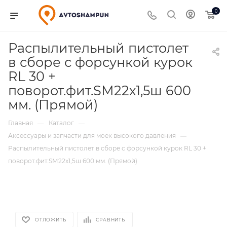
0
Распылительный пистолет
в сборе с форсункой курок
RL 30 +
поворот.фит.SМ22х1,5ш 600
мм. (Прямой)
Главная
Каталог
—
—
Аксессуары и запчасти для моек высокого давления
—
Распылительный пистолет в сборе с форсункой курок RL 30 +
поворот.фит.SМ22х1,5ш 600 мм. (Прямой)
ОТЛОЖИТЬ
СРАВНИТЬ