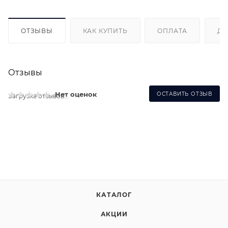
ОТЗЫВЫ
КАК КУПИТЬ
ОПЛАТА
ДО
Отзывы
Нет оценок
ОСТАВИТЬ ОТЗЫВ
Загрузка отзывов...
КАТАЛОГ
АКЦИИ