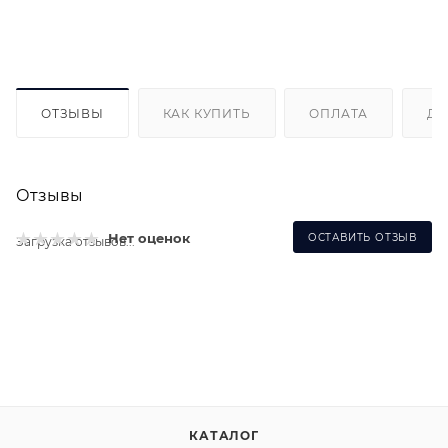
ОТЗЫВЫ
КАК КУПИТЬ
ОПЛАТА
ДО
Отзывы
Нет оценок
ОСТАВИТЬ ОТЗЫВ
Загрузка отзывов...
КАТАЛОГ