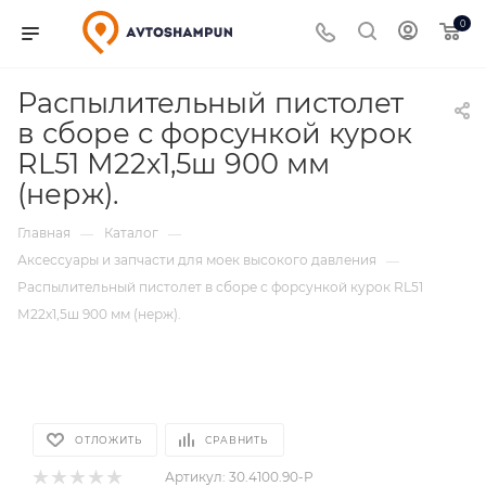
0
Распылительный пистолет
в сборе с форсункой курок
RL51 М22х1,5ш 900 мм
(нерж).
Главная
Каталог
—
—
Аксессуары и запчасти для моек высокого давления
—
Распылительный пистолет в сборе с форсункой курок RL51
М22х1,5ш 900 мм (нерж).
ОТЛОЖИТЬ
СРАВНИТЬ
Артикул:
30.4100.90-P