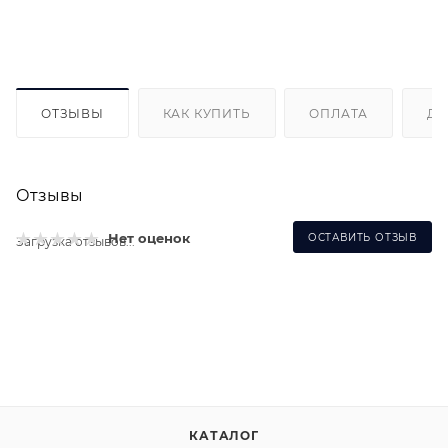
ОТЗЫВЫ
КАК КУПИТЬ
ОПЛАТА
ДО
Отзывы
Нет оценок
ОСТАВИТЬ ОТЗЫВ
Загрузка отзывов...
КАТАЛОГ