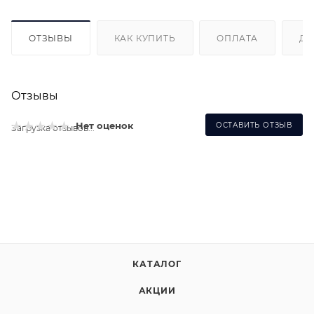
ОТЗЫВЫ
КАК КУПИТЬ
ОПЛАТА
ДО
Отзывы
Нет оценок
ОСТАВИТЬ ОТЗЫВ
Загрузка отзывов...
КАТАЛОГ
АКЦИИ