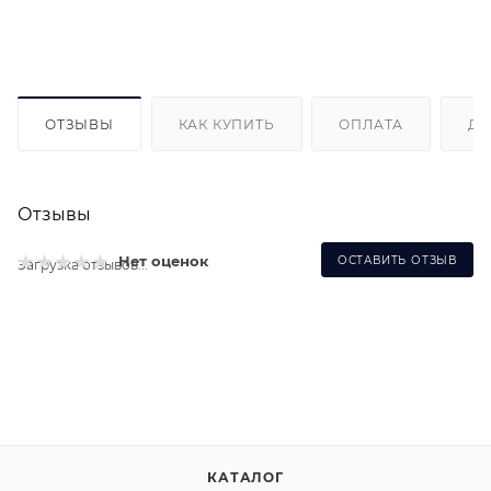
ОТЗЫВЫ
КАК КУПИТЬ
ОПЛАТА
ДО
Отзывы
Нет оценок
ОСТАВИТЬ ОТЗЫВ
Загрузка отзывов...
КАТАЛОГ