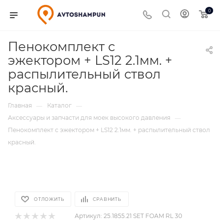
0
Пенокомплект с
эжектором + LS12 2.1мм. +
распылительный ствол
красный.
Главная
Каталог
—
—
Аксессуары и запчасти для моек высокого давления
—
Пенокомплект с эжектором + LS12 2.1мм. + распылительный ствол
красный.
ОТЛОЖИТЬ
СРАВНИТЬ
Артикул:
25.1855.21 SET FOAM RL 30