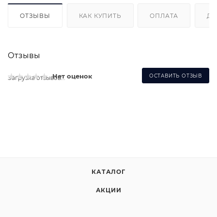
ОТЗЫВЫ
КАК КУПИТЬ
ОПЛАТА
ДО
Отзывы
Нет оценок
ОСТАВИТЬ ОТЗЫВ
Загрузка отзывов...
КАТАЛОГ
АКЦИИ