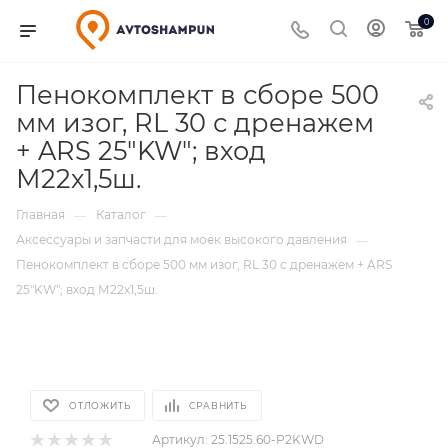
0
Пенокомплект в сборе 500
мм изог, RL 30 с дренажем
+ ARS 25"KW"; вход
М22х1,5ш.
Главная
Каталог
—
—
Аксессуары и запчасти для моек высокого давления
—
Пенокомплект в сборе 500 мм изог, RL 30 с дренажем + ARS
25"KW"; вход М22х1,5ш.
ОТЛОЖИТЬ
СРАВНИТЬ
Артикул:
25.1525.60-P2KWD