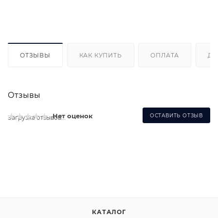
ОТЗЫВЫ
КАК КУПИТЬ
ОПЛАТА
ДО
Отзывы
Нет оценок
ОСТАВИТЬ ОТЗЫВ
Загрузка отзывов...
КАТАЛОГ