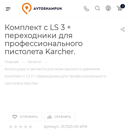
0
Комплект с LS 3 +
переходники для
профессионального
пистолета Karcher.
Главная
Каталог
—
—
Аксессуары и запчасти для моек высокого давления
—
Комплект с LS 3 + переходники для профессионального
пистолета Karcher.
ОТЛОЖИТЬ
СРАВНИТЬ
Артикул:
25.1525.00-KPK