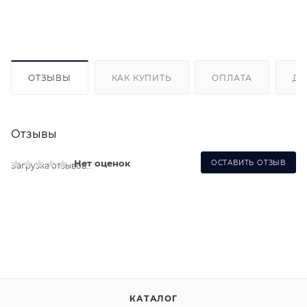
ОТЗЫВЫ
КАК КУПИТЬ
ОПЛАТА
ДО
Отзывы
Нет оценок
ОСТАВИТЬ ОТЗЫВ
Загрузка отзывов...
КАТАЛОГ