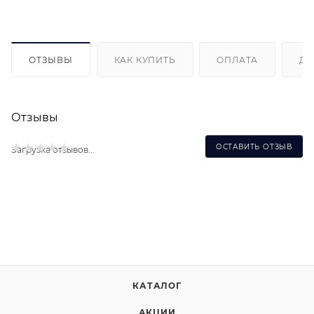
ОТЗЫВЫ
КАК КУПИТЬ
ОПЛАТА
ДО
Отзывы
ОСТАВИТЬ ОТЗЫВ
Загрузка отзывов...
КАТАЛОГ
АКЦИИ