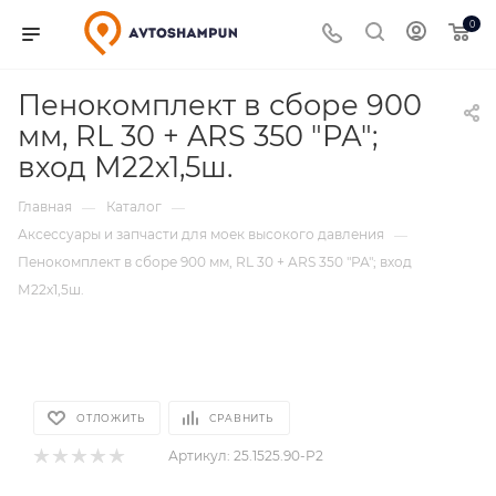
0
Пенокомплект в сборе 900
мм, RL 30 + ARS 350 "РА";
вход М22х1,5ш.
Главная
Каталог
—
—
Аксессуары и запчасти для моек высокого давления
—
Пенокомплект в сборе 900 мм, RL 30 + ARS 350 "РА"; вход
М22х1,5ш.
ОТЛОЖИТЬ
СРАВНИТЬ
Артикул:
25.1525.90-P2