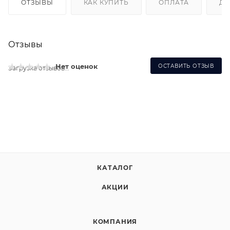
ОТЗЫВЫ
КАК КУПИТЬ
ОПЛАТА
ДО
Отзывы
Нет оценок
ОСТАВИТЬ ОТЗЫВ
Загрузка отзывов...
КАТАЛОГ
АКЦИИ
КОМПАНИЯ