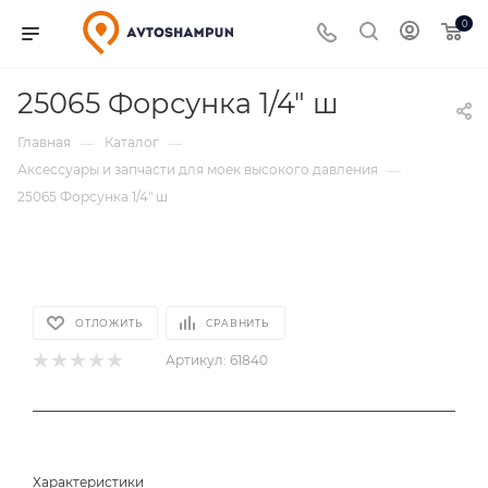
0
25065 Форсунка 1/4" ш
Главная
Каталог
—
—
Аксессуары и запчасти для моек высокого давления
—
25065 Форсунка 1/4" ш
ОТЛОЖИТЬ
СРАВНИТЬ
Артикул:
61840
Характеристики