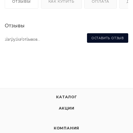
ОТЗЫВЫ
КАК КУПИТЬ
ОПЛАТА
ДО
Отзывы
ОСТАВИТЬ ОТЗЫВ
Загрузка отзывов...
КАТАЛОГ
АКЦИИ
КОМПАНИЯ