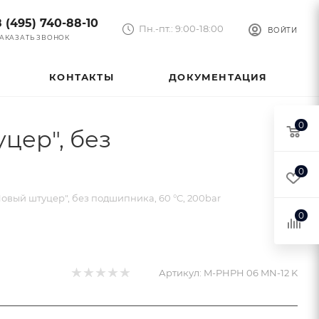
8 (495) 740-88-10
Пн.-пт.: 9:00-18:00
ВОЙТИ
АКАЗАТЬ ЗВОНОК
КОНТАКТЫ
ДОКУМЕНТАЦИЯ
0
цер", без
0
вый штуцер", без подшипника, 60 °C, 200bar
0
Артикул:
M-PHPH 06 MN-12 K