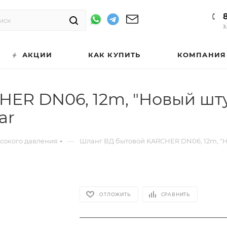
З
АКЦИИ
КАК КУПИТЬ
КОМПАНИЯ
ER DN06, 12m, "Новый шту
ar
—
ысокого давления
Шланг ВД бытовой KARCHER DN06, 12m, "Но
ОТЛОЖИТЬ
СРАВНИТЬ