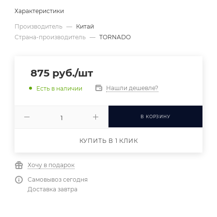
Характеристики
Производитель
—
Китай
Страна-производитель
—
TORNADO
875
руб.
/шт
Нашли дешевле?
Есть в наличии
В КОРЗИНУ
КУПИТЬ В 1 КЛИК
Хочу в подарок
Самовывоз сегодня
Доставка завтра