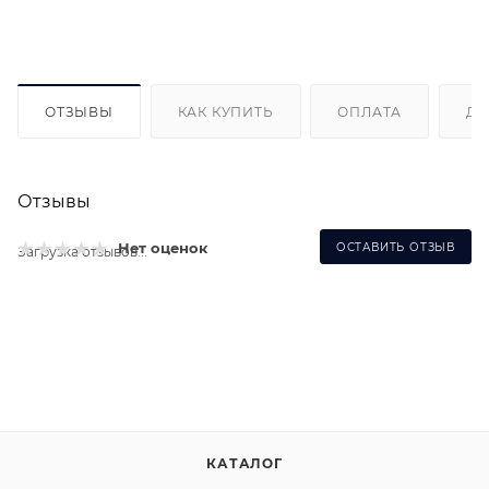
ОТЗЫВЫ
КАК КУПИТЬ
ОПЛАТА
ДО
Отзывы
Нет оценок
ОСТАВИТЬ ОТЗЫВ
Загрузка отзывов...
КАТАЛОГ