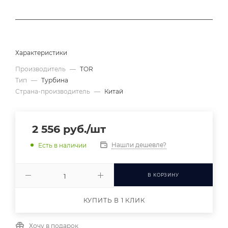
Характеристики
Производитель
—
TOR
Тип
—
Турбина
Страна-производитель
—
Китай
2 556
руб.
/шт
Нашли дешевле?
Есть в наличии
В КОРЗИНУ
КУПИТЬ В 1 КЛИК
Хочу в подарок