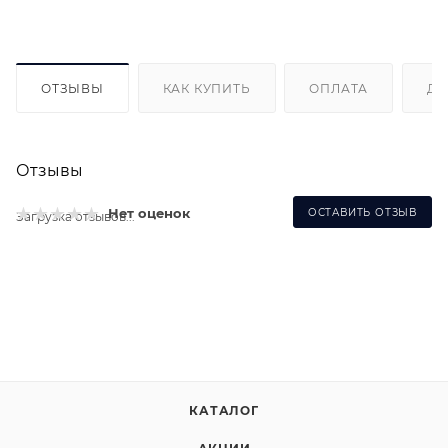
ОТЗЫВЫ
КАК КУПИТЬ
ОПЛАТА
ДО
Отзывы
Нет оценок
ОСТАВИТЬ ОТЗЫВ
Загрузка отзывов...
КАТАЛОГ