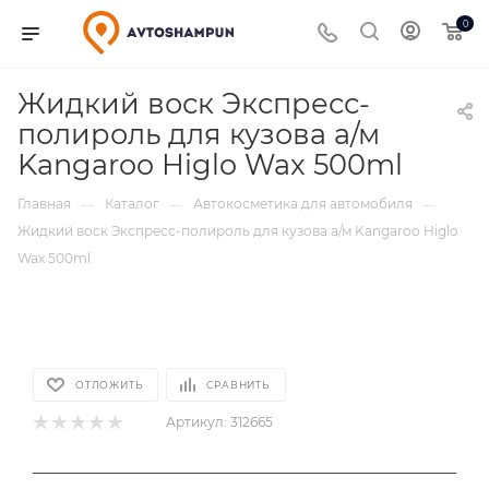
0
Жидкий воск Экспресс-
полироль для кузова а/м
Kangaroo Higlo Wax 500ml
Главная
Каталог
Автокосметика для автомобиля
—
—
—
Жидкий воск Экспресс-полироль для кузова а/м Kangaroo Higlo
Wax 500ml
ОТЛОЖИТЬ
СРАВНИТЬ
Артикул:
312665