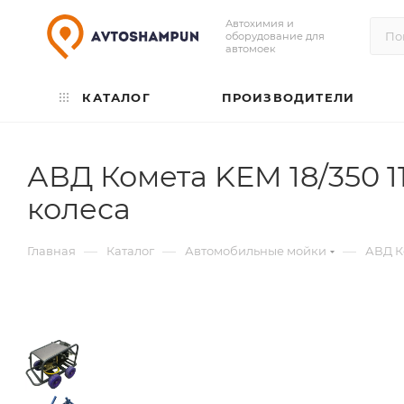
Автохимия и
оборудование для
автомоек
КАТАЛОГ
ПРОИЗВОДИТЕЛИ
АВД Комета KEM 18/350 1
колеса
—
—
—
Главная
Каталог
Автомобильные мойки
АВД Ко