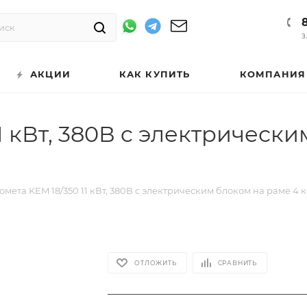
З
АКЦИИ
КАК КУПИТЬ
КОМПАНИЯ
1 кВт, 380В c электрически
мета KEM 18/350 11 кВт, 380В c электрическим блоком на раме 4 
ОТЛОЖИТЬ
СРАВНИТЬ