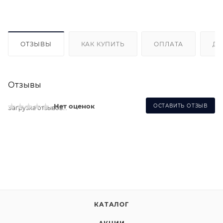
ОТЗЫВЫ
КАК КУПИТЬ
ОПЛАТА
ДО
Отзывы
Нет оценок
ОСТАВИТЬ ОТЗЫВ
Загрузка отзывов...
КАТАЛОГ