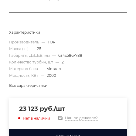
Характеристики
Производитель
—
TOR
Масса (кг)
—
25
Габариты, ДхШхВ, мм
—
634х586х788
Количество турбин, шт
—
2
Материал бака
—
Металл
Мощность, КВт
—
2000
Все характеристики
23 123
руб.
/шт
Нашли дешевле?
Нет в наличии