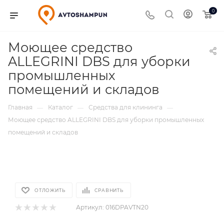
0
Моющее средство
ALLEGRINI DBS для уборки
промышленных
помещений и складов
Главная
Каталог
Средства для клининга
—
—
—
Моющее средство ALLEGRINI DBS для уборки промышленных
помещений и складов
ОТЛОЖИТЬ
СРАВНИТЬ
Артикул:
016DPAVTN20