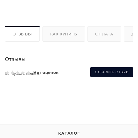
ОТЗЫВЫ
КАК КУПИТЬ
ОПЛАТА
ДО
Отзывы
Нет оценок
ОСТАВИТЬ ОТЗЫВ
Загрузка отзывов...
КАТАЛОГ