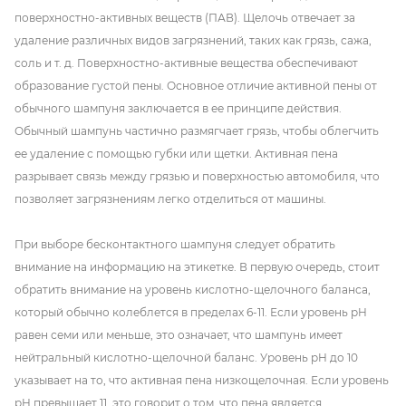
поверхностно-активных веществ (ПАВ). Щелочь отвечает за
удаление различных видов загрязнений, таких как грязь, сажа,
соль и т. д. Поверхностно-активные вещества обеспечивают
образование густой пены. Основное отличие активной пены от
обычного шампуня заключается в ее принципе действия.
Обычный шампунь частично размягчает грязь, чтобы облегчить
ее удаление с помощью губки или щетки. Активная пена
разрывает связь между грязью и поверхностью автомобиля, что
позволяет загрязнениям легко отделиться от машины.
При выборе бесконтактного шампуня следует обратить
внимание на информацию на этикетке. В первую очередь, стоит
обратить внимание на уровень кислотно-щелочного баланса,
который обычно колеблется в пределах 6-11. Если уровень pH
равен семи или меньше, это означает, что шампунь имеет
нейтральный кислотно-щелочной баланс. Уровень pH до 10
указывает на то, что активная пена низкощелочная. Если уровень
pH превышает 11, это говорит о том, что пена является