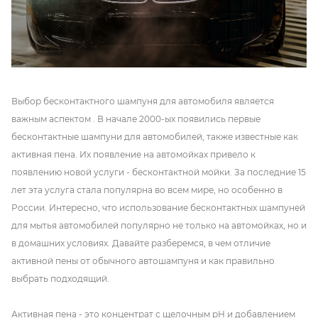
Выбор бесконтактного шампуня для автомобиля является
важным аспектом . В начале 2000-ых появились первые
бесконтактные шампуни для автомобилей, также известные как
активная пена. Их появление на автомойках привело к
появлению новой услуги - бесконтактной мойки. За последние 15
лет эта услуга стала популярна во всем мире, но особенно в
России. Интересно, что использование бесконтактных шампуней
для мытья автомобилей популярно не только на автомойках, но и
в домашних условиях. Давайте разберемся, в чем отличие
активной пены от обычного автошампуня и как правильно
выбрать подходящий.
Активная пена - это концентрат с щелочным pH и добавлением