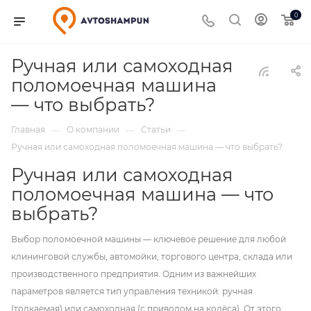
0
Ручная или самоходная
поломоечная машина
— что выбрать?
Главная
О компании
Статьи
—
—
—
Ручная или самоходная поломоечная машина — что выбрать?
Ручная или самоходная
поломоечная машина — что
выбрать?
Выбор поломоечной машины — ключевое решение для любой
клининговой службы, автомойки, торгового центра, склада или
производственного предприятия. Одним из важнейших
параметров является тип управления техникой: ручная
(толкаемая) или самоходная (с приводом на колёса). От этого